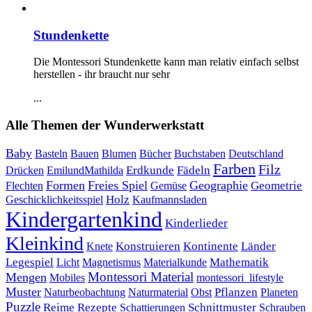
Stundenkette
Die Montessori Stundenkette kann man relativ einfach selbst
herstellen - ihr braucht nur sehr
...
Alle Themen der Wunderwerkstatt
Baby
Bauen
Blumen
Bücher
Buchstaben
Basteln
Deutschland
Farben
Filz
Erdkunde
Fädeln
Drücken
EmilundMathilda
Formen
Freies Spiel
Geographie
Geometrie
Flechten
Gemüse
Holz
Kaufmannsladen
Geschicklichkeitsspiel
Kindergartenkind
Kinderlieder
Kleinkind
Kontinente
Länder
Konstruieren
Knete
Mathematik
Legespiel
Magnetismus
Materialkunde
Licht
Montessori Material
Mengen
Mobiles
montessori_lifestyle
Muster
Pflanzen
Naturbeobachtung
Naturmaterial
Obst
Planeten
Puzzle
Rezepte
Reime
Schnittmuster
Schattierungen
Schrauben