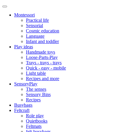
Montessori
Practical life
Sensorial
Cosmic education
Language
Infant and toddler
Play ideas
Handmade toys
Loose-Parts-Play
Trays - trays - trays
Quick - easy - mobile
Light table
Recipes and more
SensoryPlay
The senses
Sensory Bins
Recipes
Busybags
Feltcraft
Role play
Quietbooks
Feltmats
felt-busybags