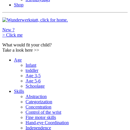
Shop
New ?
>
Click me
What would fit your child?
Take a look here
>>
Age
Infant
toddler
Age 3-5
Age 5-6
Schoolage
Skills
Abstraction
Categorization
Concentration
Control of the wrist
Fine motor skills
Hand-eye Coordination
Independence