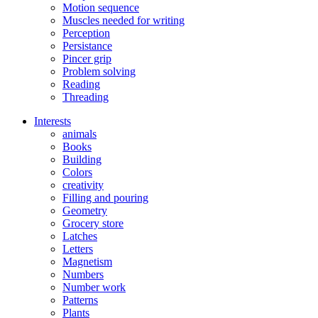
Motion sequence
Muscles needed for writing
Perception
Persistance
Pincer grip
Problem solving
Reading
Threading
Interests
animals
Books
Building
Colors
creativity
Filling and pouring
Geometry
Grocery store
Latches
Letters
Magnetism
Numbers
Number work
Patterns
Plants