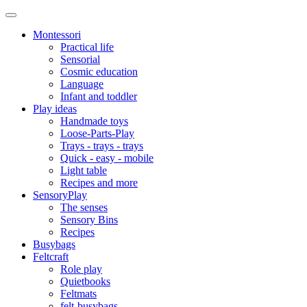
Montessori
Practical life
Sensorial
Cosmic education
Language
Infant and toddler
Play ideas
Handmade toys
Loose-Parts-Play
Trays - trays - trays
Quick - easy - mobile
Light table
Recipes and more
SensoryPlay
The senses
Sensory Bins
Recipes
Busybags
Feltcraft
Role play
Quietbooks
Feltmats
felt-busybags