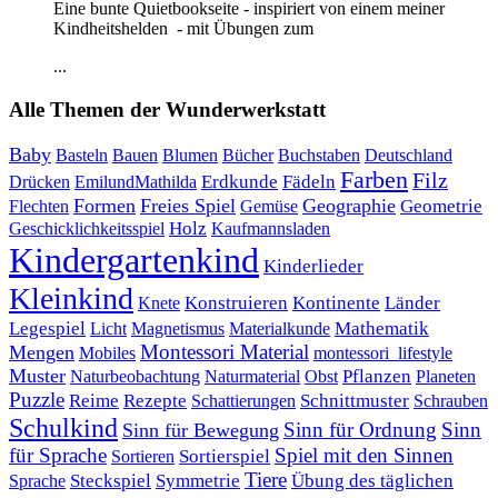
Eine bunte Quietbookseite - inspiriert von einem meiner
Kindheitshelden - mit Übungen zum
...
Alle Themen der Wunderwerkstatt
Baby
Bauen
Blumen
Bücher
Buchstaben
Basteln
Deutschland
Farben
Filz
Erdkunde
Fädeln
Drücken
EmilundMathilda
Formen
Freies Spiel
Geographie
Geometrie
Flechten
Gemüse
Holz
Kaufmannsladen
Geschicklichkeitsspiel
Kindergartenkind
Kinderlieder
Kleinkind
Kontinente
Länder
Konstruieren
Knete
Mathematik
Legespiel
Magnetismus
Materialkunde
Licht
Montessori Material
Mengen
Mobiles
montessori_lifestyle
Muster
Pflanzen
Naturbeobachtung
Naturmaterial
Obst
Planeten
Puzzle
Rezepte
Reime
Schnittmuster
Schattierungen
Schrauben
Schulkind
Sinn für Ordnung
Sinn
Sinn für Bewegung
für Sprache
Spiel mit den Sinnen
Sortierspiel
Sortieren
Tiere
Übung des täglichen
Steckspiel
Symmetrie
Sprache