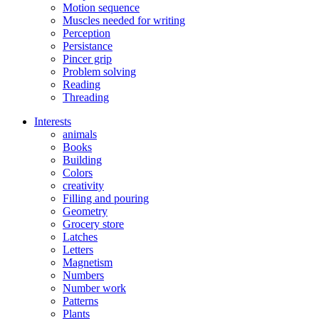
Motion sequence
Muscles needed for writing
Perception
Persistance
Pincer grip
Problem solving
Reading
Threading
Interests
animals
Books
Building
Colors
creativity
Filling and pouring
Geometry
Grocery store
Latches
Letters
Magnetism
Numbers
Number work
Patterns
Plants