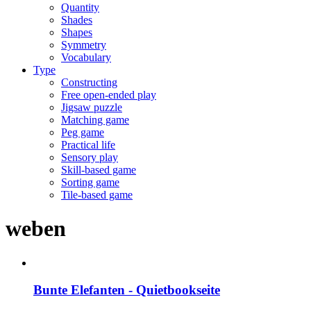
Quantity
Shades
Shapes
Symmetry
Vocabulary
Type
Constructing
Free open-ended play
Jigsaw puzzle
Matching game
Peg game
Practical life
Sensory play
Skill-based game
Sorting game
Tile-based game
weben
Bunte Elefanten - Quietbookseite