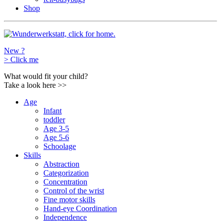
Shop
New ?
>
Click me
What would fit your child?
Take a look here
>>
Age
Infant
toddler
Age 3-5
Age 5-6
Schoolage
Skills
Abstraction
Categorization
Concentration
Control of the wrist
Fine motor skills
Hand-eye Coordination
Independence