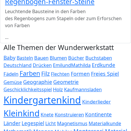
Regenbogen-Fenster-Steine
Leuchtende Bausteine in den Farben
des Regenbogens zum Stapeln oder zum Erforschen
von Farben
...
Alle Themen der Wunderwerkstatt
Baby
Bauen
Blumen
Bücher
Buchstaben
Basteln
Erdkunde
Deutschland
Drücken
EmilundMathilda
Farben
Filz
Formen
Freies Spiel
Fädeln
Flechten
Geographie
Geometrie
Gemüse
Holz
Kaufmannsladen
Geschicklichkeitsspiel
Kindergartenkind
Kinderlieder
Kleinkind
Kontinente
Konstruieren
Knete
Länder
Legespiel
Magnetismus
Materialkunde
Licht