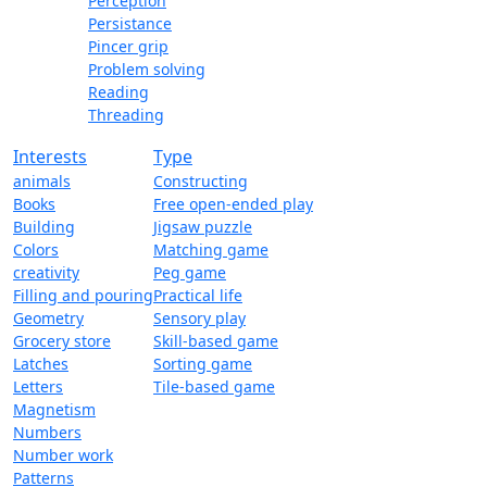
Perception
Persistance
Pincer grip
Problem solving
Reading
Threading
Interests
Type
animals
Constructing
Books
Free open-ended play
Building
Jigsaw puzzle
Colors
Matching game
creativity
Peg game
Filling and pouring
Practical life
Geometry
Sensory play
Grocery store
Skill-based game
Latches
Sorting game
Letters
Tile-based game
Magnetism
Numbers
Number work
Patterns