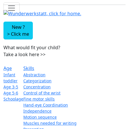
New ?
>
Click me
What would fit your child?
Take a look here
>>
Age
Skills
Infant
Abstraction
toddler
Categorization
Age 3-5
Concentration
Age 5-6
Control of the wrist
Schoolage
Fine motor skills
Hand-eye Coordination
Independence
Motion sequence
Muscles needed for writing